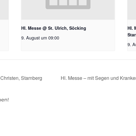
Hl. Messe @ St. Ulrich, Söcking
Hl. 
Sta
9. August um 09:00
9. A
Christen, Starnberg
Hl. Messe – mit Segen und Krank
men!