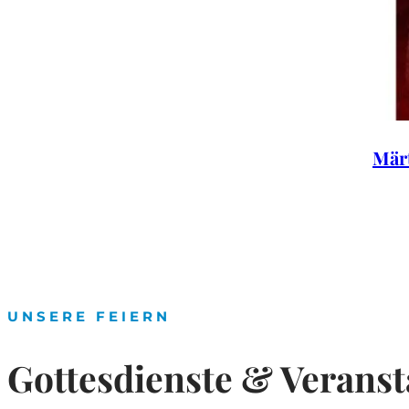
Märt
UNSERE FEIERN
Gottesdienste & Verans