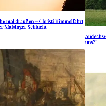
he mal draußen – Christi Himmelfahrt
er Maisinger Schlucht
Andechswa
uns?”