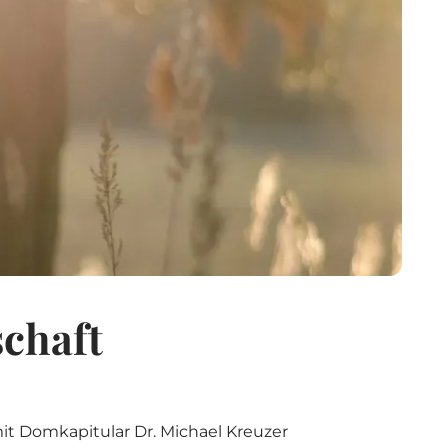
n Starnberg)
*
schaft
it Domkapitular Dr. Michael Kreuzer