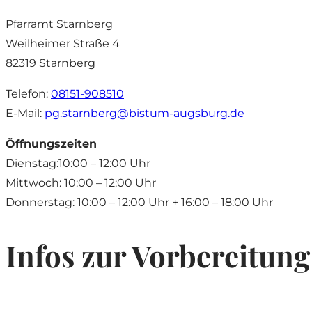
Apostelgeschichte 1,8
Pfarramt Starnberg
Email der Eltern
*
Weilheimer Straße 4
82319 Starnberg
Wiederholung Emailadresse
*
Telefon:
08151-908510
E-Mail:
pg.starnberg@bistum-augsburg.de
Öffnungszeiten
Dienstag:10:00 – 12:00 Uhr
Für die Öffentlichkeitsarbeit und Information der
Mittwoch: 10:00 – 12:00 Uhr
Allgemeinheit werden im Zusammenhang mit der 
üblicherweise (Gruppen-)Fotos erstellt.
Donnerstag: 10:00 – 12:00 Uhr + 16:00 – 18:00 Uhr
Ich bin damit einverstanden dass ich für diesen Zweck
Infos zur Vorbereitung
unser Kind für diesen Zweck fotografiert wird und ggf
Medien veröffentlicht wird: Homepage der Pfarrgemein
gedruckt oder elektronisch) In den örtlichen Zeitunge
Plattformen der Pfarrgemeinde. Vor- und Nachname 