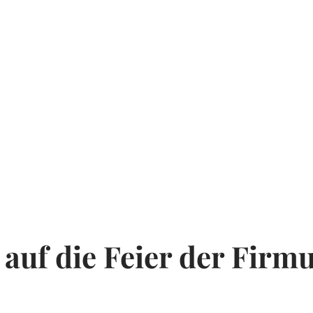
Telefonnummer der Eltern
*
Einverständnis Firmling (ja / nein) g
Medien wie z.B. Zeitung). Bitte entsp
 Pfarrgemeinde / der
Komma verwenden
*
Firmung
 fotografiert werde/
 auf die Feier der Fir
Einverständnis beider Eltern (ja / ne
. in folgenden
einzelnen Medien wie z.B. Zeitung). 
de - Pfarrbrief (
bitte kein Komma verwenden (copy)
n - auf Social Media
dürfen genannt