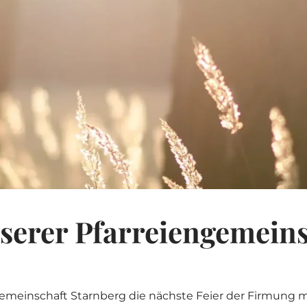
Geburtsort
*
Taufort und -kirche (z.B. St. Stefan i
PLZ und Ort
*
nserer Pfarreiengemein
Telefon (mobil)
*
gemeinschaft Starnberg die nächste Feier der Firmung m