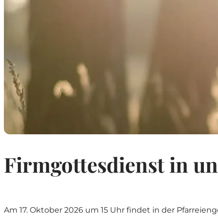
Geburtsdatum (tt/mm/jj)
*
Datum der Taufe (tt/mm/jj)
*
Kontakt Firmling
Straße und Hausnummer
*
Firmgottesdienst in u
Email Firmling
*
Am 17. Oktober 2026 um 15 Uhr findet in der Pfarreien
Wiederholung Emailadresse
*