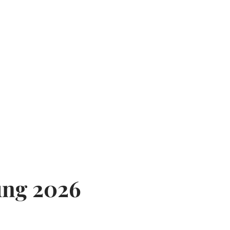
gf. Ausschluss von von einzelnen
rechend ausfüllen - bitte kein
mung 2026
in) ggf. Ausschluss von von
Bitte entsprechend ausfüllen -
*