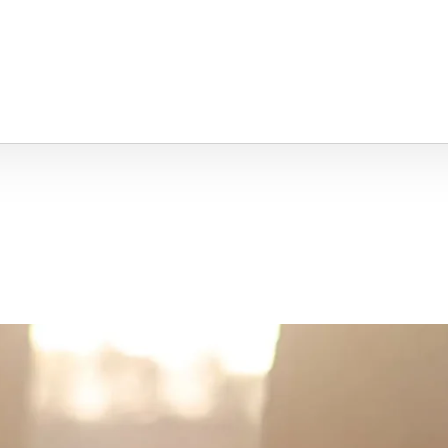
inschaft Starnberg
AS!!!
Familienname
*