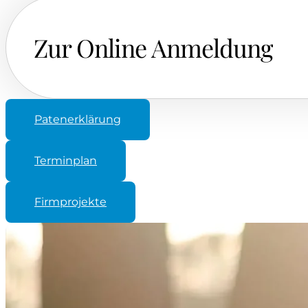
Zur Online Anmeldung
Patenerklärung
Anmeldung zur Firmung 2026 in der Pfarreiengeme
. Bitte verwenden Sie beim Ausfüllen KEINE KOMM
Terminplan
Firmanmeldung 2026
Firmprojekte
Angaben zum Firmling
Vorname
*