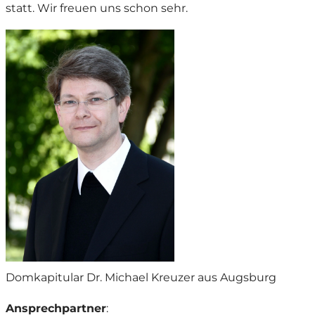
statt. Wir freuen uns schon sehr.
Betrifft "Erklärung Firmpatin /Firmpate": Ich hab
Ausfüllen aushändigen. Ich werde mich darum kümm
Kontaktdaten Eltern
Vorname der Mutter
*
N
„Ihr werdet die Kraft d
M
empfangen, der auf 
wird.
Vorname des Vaters
*
N
V
Domkapitular Dr. Michael Kreuzer aus Augsburg
Ansprechpartner
: