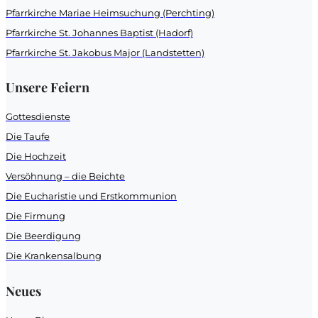
Pfarrkirche Mariae Heimsuchung (Perchting)
Aktivität nicht gefunden!? Ich würde mich ( am besten
Pfarrkirche St. Johannes Baptist (Hadorf)
Pfarrkirche St. Jakobus Major (Landstetten)
Unsere Feiern
Name
*
Gottesdienste
Die Taufe
E-Mail
*
Die Hochzeit
Versöhnung – die Beichte
Die Eucharistie und Erstkommunion
Email
Con
Die Firmung
Nachricht
Die Beerdigung
Die Krankensalbung
Neues